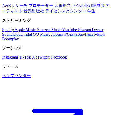
A&Rリサーチ
プロモーター
広報担当
ラジオ番組編成者
ア
ーティスト
音楽出版社
ライセンスとシンクロ
学生
ストリーミング
Spotify
Apple Music
Amazon Music
YouTube
Shazam
Deezer
SoundCloud
Tidal
QQ Music
JioSaavn/Gaana
Anghami
Melon
Boomplay
ソーシャル
Instagram
TikTok
X (Twitter)
Facebook
リソース
ヘルプセンター