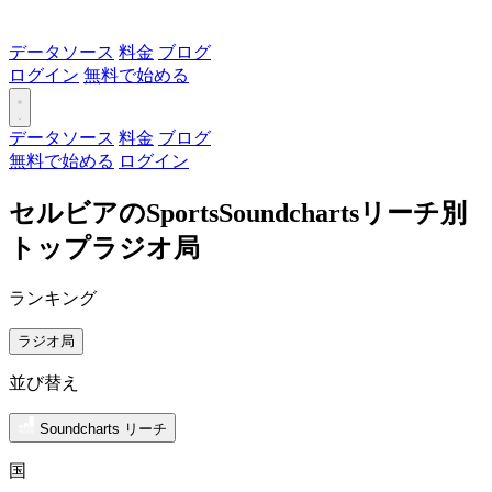
データソース
料金
ブログ
ログイン
無料で始める
データソース
料金
ブログ
無料で始める
ログイン
セルビアのSportsSoundchartsリーチ別
トップラジオ局
ランキング
ラジオ局
並び替え
Soundcharts リーチ
国