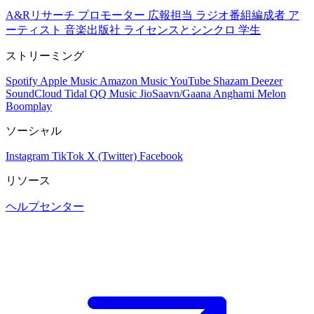
A&Rリサーチ
プロモーター
広報担当
ラジオ番組編成者
ア
ーティスト
音楽出版社
ライセンスとシンクロ
学生
ストリーミング
Spotify
Apple Music
Amazon Music
YouTube
Shazam
Deezer
SoundCloud
Tidal
QQ Music
JioSaavn/Gaana
Anghami
Melon
Boomplay
ソーシャル
Instagram
TikTok
X (Twitter)
Facebook
リソース
ヘルプセンター