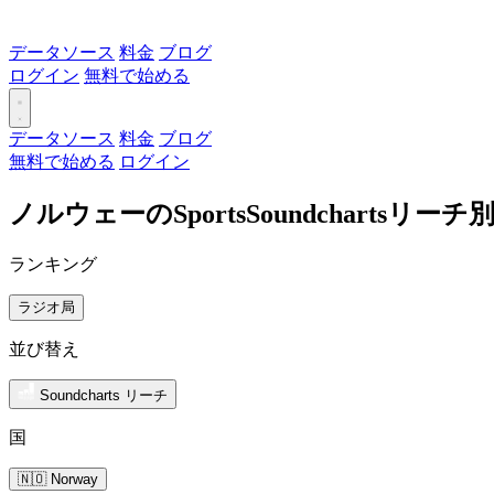
データソース
料金
ブログ
ログイン
無料で始める
データソース
料金
ブログ
無料で始める
ログイン
ノルウェーのSportsSoundchartsリ
ランキング
ラジオ局
並び替え
Soundcharts リーチ
国
🇳🇴 Norway