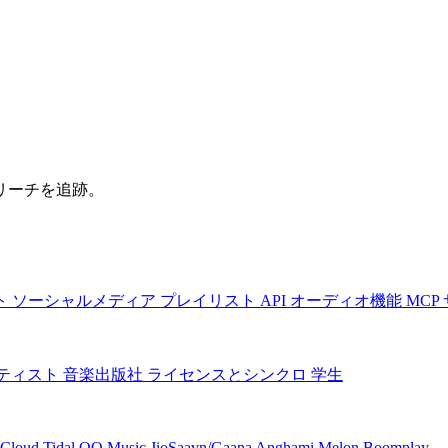
リーチを追跡。
ト
ソーシャルメディア
プレイリスト
API
オーディオ機能
MCP
ティスト
音楽出版社
ライセンスとシンクロ
学生
Cloud
Tidal
QQ Music
JioSaavn/Gaana
Anghami
Melon
Boomplay