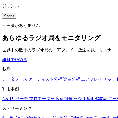
ジャンル
Sports
データがありません。
あらゆるラジオ局をモニタリング
世界中の数千のラジオ局のエアプレイ、放送回数、リスナー
無料で始める
製品
データソース
アーティスト分析
楽曲分析
エアプレイ
チャー
利用事例
A&Rリサーチ
プロモーター
広報担当
ラジオ番組編成者
アー
ストリーミング
Spotify
Apple Music
Amazon Music
YouTube
Shazam
Deezer
Sound