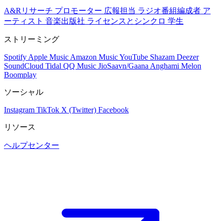
A&Rリサーチ
プロモーター
広報担当
ラジオ番組編成者
ア
ーティスト
音楽出版社
ライセンスとシンクロ
学生
ストリーミング
Spotify
Apple Music
Amazon Music
YouTube
Shazam
Deezer
SoundCloud
Tidal
QQ Music
JioSaavn/Gaana
Anghami
Melon
Boomplay
ソーシャル
Instagram
TikTok
X (Twitter)
Facebook
リソース
ヘルプセンター