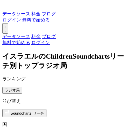
データソース
料金
ブログ
ログイン
無料で始める
データソース
料金
ブログ
無料で始める
ログイン
イスラエルのChildrenSoundchartsリー
チ別トップラジオ局
ランキング
ラジオ局
並び替え
Soundcharts リーチ
国