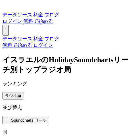
データソース
料金
ブログ
ログイン
無料で始める
データソース
料金
ブログ
無料で始める
ログイン
イスラエルのHolidaySoundchartsリー
チ別トップラジオ局
ランキング
ラジオ局
並び替え
Soundcharts リーチ
国