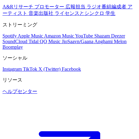
A&Rリサーチ
プロモーター
広報担当
ラジオ番組編成者
ア
ーティスト
音楽出版社
ライセンスとシンクロ
学生
ストリーミング
Spotify
Apple Music
Amazon Music
YouTube
Shazam
Deezer
SoundCloud
Tidal
QQ Music
JioSaavn/Gaana
Anghami
Melon
Boomplay
ソーシャル
Instagram
TikTok
X (Twitter)
Facebook
リソース
ヘルプセンター