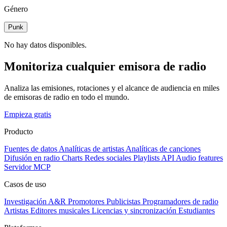
Género
Punk
No hay datos disponibles.
Monitoriza cualquier emisora de radio
Analiza las emisiones, rotaciones y el alcance de audiencia en miles
de emisoras de radio en todo el mundo.
Empieza gratis
Producto
Fuentes de datos
Analíticas de artistas
Analíticas de canciones
Difusión en radio
Charts
Redes sociales
Playlists
API
Audio features
Servidor MCP
Casos de uso
Investigación A&R
Promotores
Publicistas
Programadores de radio
Artistas
Editores musicales
Licencias y sincronización
Estudiantes