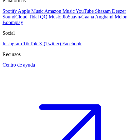
Plataformas
Spotify
Apple Music
Amazon Music
YouTube
Shazam
Deezer
SoundCloud
Tidal
QQ Music
JioSaavn/Gaana
Anghami
Melon
Boomplay
Social
Instagram
TikTok
X (Twitter)
Facebook
Recursos
Centro de ayuda