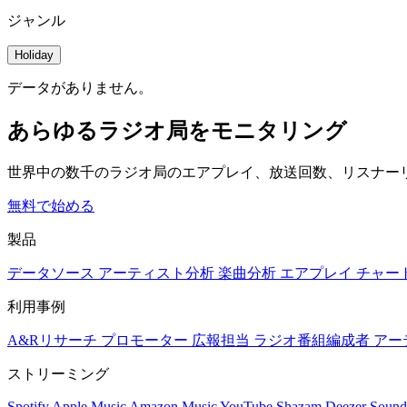
ジャンル
Holiday
データがありません。
あらゆるラジオ局をモニタリング
世界中の数千のラジオ局のエアプレイ、放送回数、リスナー
無料で始める
製品
データソース
アーティスト分析
楽曲分析
エアプレイ
チャー
利用事例
A&Rリサーチ
プロモーター
広報担当
ラジオ番組編成者
アー
ストリーミング
Spotify
Apple Music
Amazon Music
YouTube
Shazam
Deezer
Sound