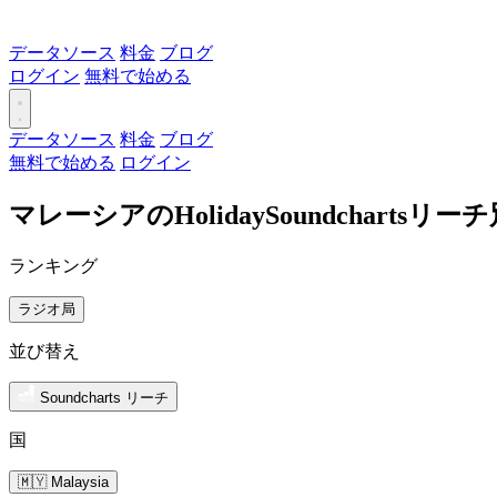
データソース
料金
ブログ
ログイン
無料で始める
データソース
料金
ブログ
無料で始める
ログイン
マレーシアのHolidaySoundcharts
ランキング
ラジオ局
並び替え
Soundcharts リーチ
国
🇲🇾 Malaysia