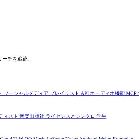
リーチを追跡。
ト
ソーシャルメディア
プレイリスト
API
オーディオ機能
MCP
ティスト
音楽出版社
ライセンスとシンクロ
学生
Cloud
Tidal
QQ Music
JioSaavn/Gaana
Anghami
Melon
Boomplay