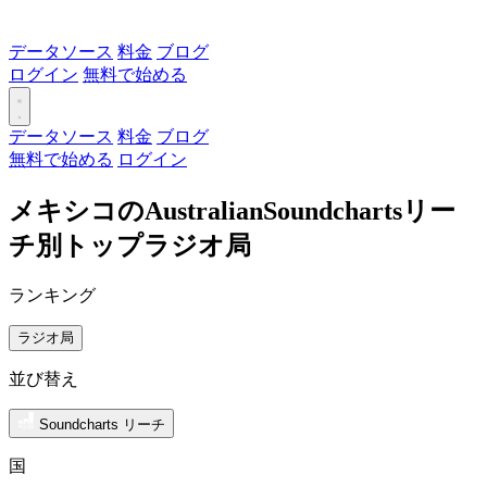
データソース
料金
ブログ
ログイン
無料で始める
データソース
料金
ブログ
無料で始める
ログイン
メキシコのAustralianSoundchartsリー
チ別トップラジオ局
ランキング
ラジオ局
並び替え
Soundcharts リーチ
国