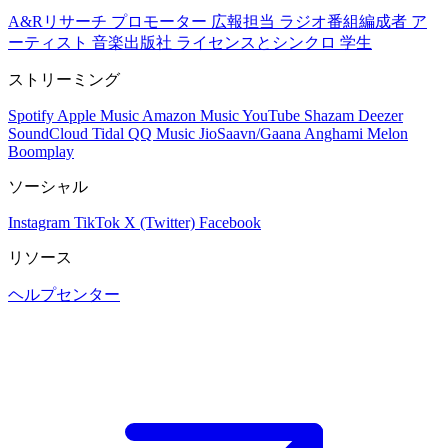
A&Rリサーチ
プロモーター
広報担当
ラジオ番組編成者
ア
ーティスト
音楽出版社
ライセンスとシンクロ
学生
ストリーミング
Spotify
Apple Music
Amazon Music
YouTube
Shazam
Deezer
SoundCloud
Tidal
QQ Music
JioSaavn/Gaana
Anghami
Melon
Boomplay
ソーシャル
Instagram
TikTok
X (Twitter)
Facebook
リソース
ヘルプセンター