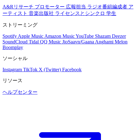
A&Rリサーチ
プロモーター
広報担当
ラジオ番組編成者
ア
ーティスト
音楽出版社
ライセンスとシンクロ
学生
ストリーミング
Spotify
Apple Music
Amazon Music
YouTube
Shazam
Deezer
SoundCloud
Tidal
QQ Music
JioSaavn/Gaana
Anghami
Melon
Boomplay
ソーシャル
Instagram
TikTok
X (Twitter)
Facebook
リソース
ヘルプセンター