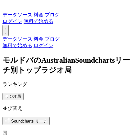
データソース
料金
ブログ
ログイン
無料で始める
データソース
料金
ブログ
無料で始める
ログイン
モルドバのAustralianSoundchartsリー
チ別トップラジオ局
ランキング
ラジオ局
並び替え
Soundcharts リーチ
国