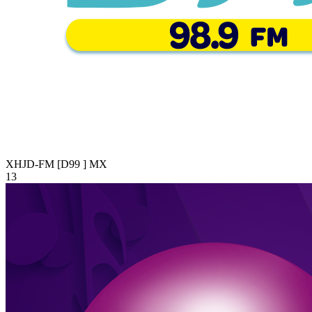
XHJD-FM [D99 ]
MX
13