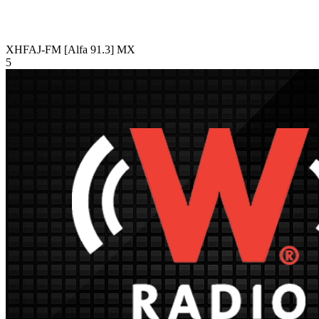
XHFAJ-FM [Alfa 91.3]
MX
5