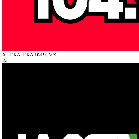
XHEXA [EXA 104.9]
MX
22