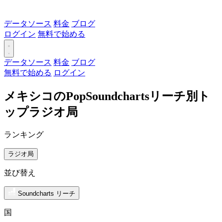
データソース
料金
ブログ
ログイン
無料で始める
データソース
料金
ブログ
無料で始める
ログイン
メキシコのPopSoundchartsリーチ別ト
ップラジオ局
ランキング
ラジオ局
並び替え
Soundcharts リーチ
国