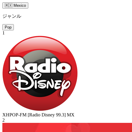
🇲🇽 Mexico
ジャンル
Pop
1
XHPOP-FM [Radio Disney 99.3]
MX
2