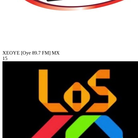
XEOYE [Oye 89.7 FM]
MX
15