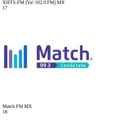
XHTS-FM [Ya! 102.9 FM]
MX
17
Match FM
MX
18