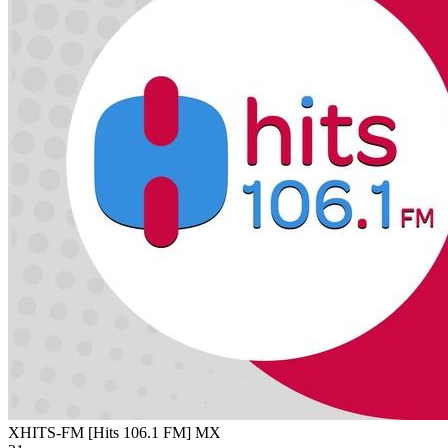
XHITS-FM [Hits 106.1 FM]
MX