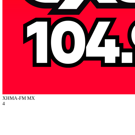
XHMA-FM
MX
4