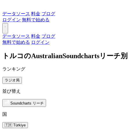
データソース
料金
ブログ
ログイン
無料で始める
データソース
料金
ブログ
無料で始める
ログイン
トルコのAustralianSoundchartsリ
ランキング
ラジオ局
並び替え
Soundcharts リーチ
国
🇹🇷 Türkiye