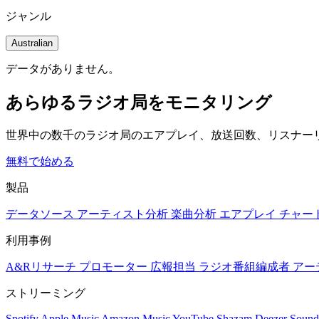
ジャンル
Australian
データがありません。
あらゆるラジオ局をモニタリング
世界中の数千のラジオ局のエアプレイ、放送回数、リスナー
無料で始める
製品
データソース
アーティスト分析
楽曲分析
エアプレイ
チャー
利用事例
A&Rリサーチ
プロモーター
広報担当
ラジオ番組編成者
アー
ストリーミング
Spotify
Apple Music
Amazon Music
YouTube
Shazam
Deezer
Sound