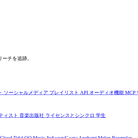
リーチを追跡。
ト
ソーシャルメディア
プレイリスト
API
オーディオ機能
MCP
ティスト
音楽出版社
ライセンスとシンクロ
学生
Cloud
Tidal
QQ Music
JioSaavn/Gaana
Anghami
Melon
Boomplay