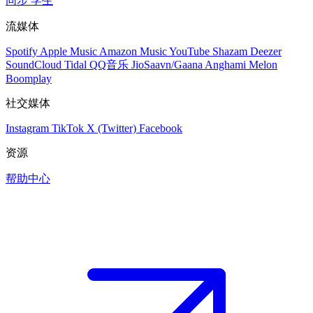
同步
学生
流媒体
Spotify
Apple Music
Amazon Music
YouTube
Shazam
Deezer
SoundCloud
Tidal
QQ音乐
JioSaavn/Gaana
Anghami
Melon
Boomplay
社交媒体
Instagram
TikTok
X (Twitter)
Facebook
资源
帮助中心