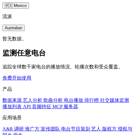
🇲🇽 Mexico
流派
Australian
暂无数据。
监测任意电台
追踪全球数千家电台的播放情况、轮播次数和受众覆盖。
免费开始使用
产品
数据来源
艺人分析
歌曲分析
电台播放
排行榜
社交媒体监测
播放列表
API
音频特征
MCP 服务器
应用场景
A&R 调研
推广方
宣传团队
电台节目策划
艺人
版权方
授权与