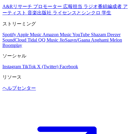
A&Rリサーチ
プロモーター
広報担当
ラジオ番組編成者
ア
ーティスト
音楽出版社
ライセンスとシンクロ
学生
ストリーミング
Spotify
Apple Music
Amazon Music
YouTube
Shazam
Deezer
SoundCloud
Tidal
QQ Music
JioSaavn/Gaana
Anghami
Melon
Boomplay
ソーシャル
Instagram
TikTok
X (Twitter)
Facebook
リソース
ヘルプセンター