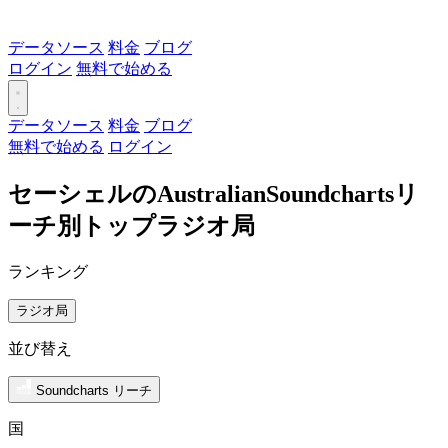
データソース
料金
ブログ
ログイン
無料で始める
データソース
料金
ブログ
無料で始める
ログイン
セーシェルのAustralianSoundchartsリ
ーチ別トップラジオ局
ランキング
ラジオ局
並び替え
Soundcharts リーチ
国