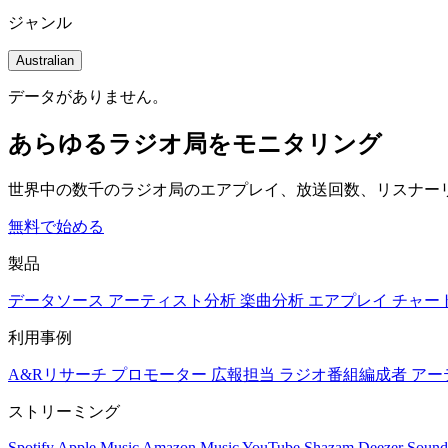
ジャンル
Australian
データがありません。
あらゆるラジオ局をモニタリング
世界中の数千のラジオ局のエアプレイ、放送回数、リスナー
無料で始める
製品
データソース
アーティスト分析
楽曲分析
エアプレイ
チャー
利用事例
A&Rリサーチ
プロモーター
広報担当
ラジオ番組編成者
アー
ストリーミング
Spotify
Apple Music
Amazon Music
YouTube
Shazam
Deezer
Sound