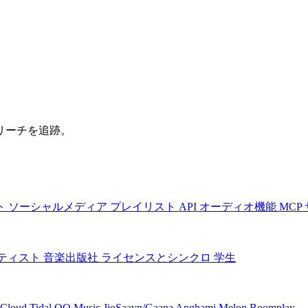
リーチを追跡。
ト
ソーシャルメディア
プレイリスト
API
オーディオ機能
MCP
ティスト
音楽出版社
ライセンスとシンクロ
学生
Cloud
Tidal
QQ Music
JioSaavn/Gaana
Anghami
Melon
Boomplay