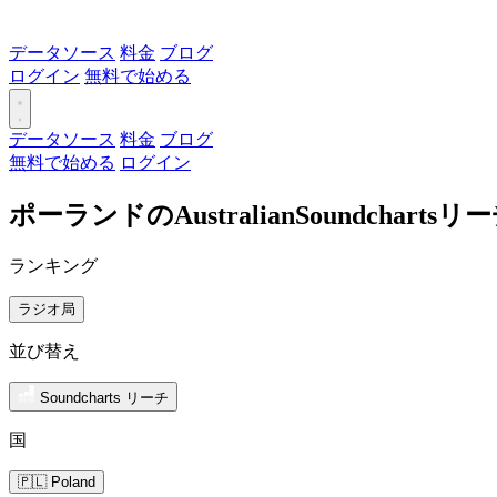
データソース
料金
ブログ
ログイン
無料で始める
データソース
料金
ブログ
無料で始める
ログイン
ポーランドのAustralianSoundchar
ランキング
ラジオ局
並び替え
Soundcharts リーチ
国
🇵🇱 Poland