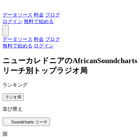
データソース
料金
ブログ
ログイン
無料で始める
データソース
料金
ブログ
無料で始める
ログイン
ニューカレドニアのAfricanSoundcharts
リーチ別トップラジオ局
ランキング
ラジオ局
並び替え
Soundcharts リーチ
国