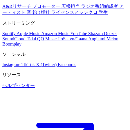
A&Rリサーチ
プロモーター
広報担当
ラジオ番組編成者
ア
ーティスト
音楽出版社
ライセンスとシンクロ
学生
ストリーミング
Spotify
Apple Music
Amazon Music
YouTube
Shazam
Deezer
SoundCloud
Tidal
QQ Music
JioSaavn/Gaana
Anghami
Melon
Boomplay
ソーシャル
Instagram
TikTok
X (Twitter)
Facebook
リソース
ヘルプセンター