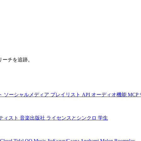
リーチを追跡。
ト
ソーシャルメディア
プレイリスト
API
オーディオ機能
MCP
ティスト
音楽出版社
ライセンスとシンクロ
学生
Cloud
Tidal
QQ Music
JioSaavn/Gaana
Anghami
Melon
Boomplay