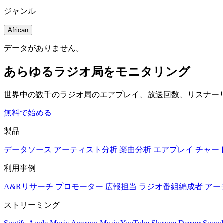
ジャンル
African
データがありません。
あらゆるラジオ局をモニタリング
世界中の数千のラジオ局のエアプレイ、放送回数、リスナー
無料で始める
製品
データソース
アーティスト分析
楽曲分析
エアプレイ
チャー
利用事例
A&Rリサーチ
プロモーター
広報担当
ラジオ番組編成者
アー
ストリーミング
Spotify
Apple Music
Amazon Music
YouTube
Shazam
Deezer
Sound