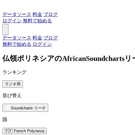
データソース
料金
ブログ
ログイン
無料で始める
データソース
料金
ブログ
無料で始める
ログイン
仏領ポリネシアのAfricanSoundchar
ランキング
ラジオ局
並び替え
Soundcharts リーチ
国
🇵🇫 French Polynesia