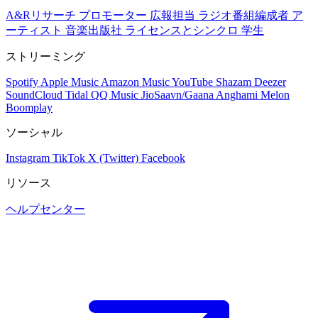
A&Rリサーチ
プロモーター
広報担当
ラジオ番組編成者
ア
ーティスト
音楽出版社
ライセンスとシンクロ
学生
ストリーミング
Spotify
Apple Music
Amazon Music
YouTube
Shazam
Deezer
SoundCloud
Tidal
QQ Music
JioSaavn/Gaana
Anghami
Melon
Boomplay
ソーシャル
Instagram
TikTok
X (Twitter)
Facebook
リソース
ヘルプセンター