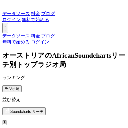
データソース
料金
ブログ
ログイン
無料で始める
データソース
料金
ブログ
無料で始める
ログイン
オーストリアのAfricanSoundchartsリー
チ別トップラジオ局
ランキング
ラジオ局
並び替え
Soundcharts リーチ
国