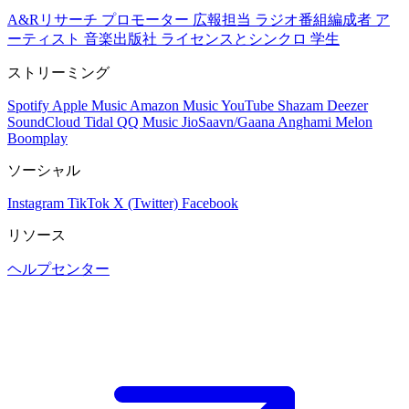
A&Rリサーチ
プロモーター
広報担当
ラジオ番組編成者
ア
ーティスト
音楽出版社
ライセンスとシンクロ
学生
ストリーミング
Spotify
Apple Music
Amazon Music
YouTube
Shazam
Deezer
SoundCloud
Tidal
QQ Music
JioSaavn/Gaana
Anghami
Melon
Boomplay
ソーシャル
Instagram
TikTok
X (Twitter)
Facebook
リソース
ヘルプセンター