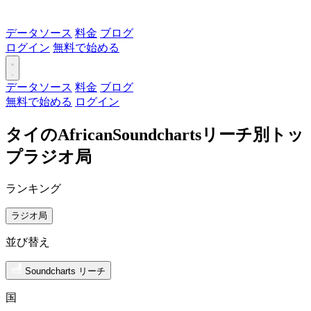
データソース
料金
ブログ
ログイン
無料で始める
データソース
料金
ブログ
無料で始める
ログイン
タイのAfricanSoundchartsリーチ別トッ
プラジオ局
ランキング
ラジオ局
並び替え
Soundcharts リーチ
国