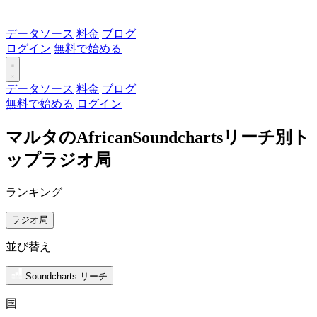
データソース
料金
ブログ
ログイン
無料で始める
データソース
料金
ブログ
無料で始める
ログイン
マルタのAfricanSoundchartsリーチ別ト
ップラジオ局
ランキング
ラジオ局
並び替え
Soundcharts リーチ
国