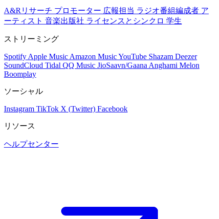
A&Rリサーチ
プロモーター
広報担当
ラジオ番組編成者
ア
ーティスト
音楽出版社
ライセンスとシンクロ
学生
ストリーミング
Spotify
Apple Music
Amazon Music
YouTube
Shazam
Deezer
SoundCloud
Tidal
QQ Music
JioSaavn/Gaana
Anghami
Melon
Boomplay
ソーシャル
Instagram
TikTok
X (Twitter)
Facebook
リソース
ヘルプセンター