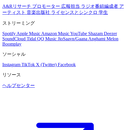
A&Rリサーチ
プロモーター
広報担当
ラジオ番組編成者
ア
ーティスト
音楽出版社
ライセンスとシンクロ
学生
ストリーミング
Spotify
Apple Music
Amazon Music
YouTube
Shazam
Deezer
SoundCloud
Tidal
QQ Music
JioSaavn/Gaana
Anghami
Melon
Boomplay
ソーシャル
Instagram
TikTok
X (Twitter)
Facebook
リソース
ヘルプセンター