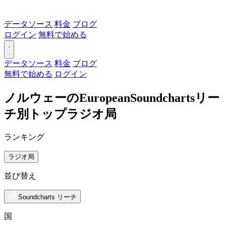
データソース
料金
ブログ
ログイン
無料で始める
データソース
料金
ブログ
無料で始める
ログイン
ノルウェーのEuropeanSoundchartsリー
チ別トップラジオ局
ランキング
ラジオ局
並び替え
Soundcharts リーチ
国