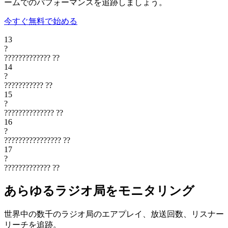
ームでのパフォーマンスを追跡しましょう。
今すぐ無料で始める
13
?
?????????????
??
14
?
???????????
??
15
?
??????????????
??
16
?
????????????????
??
17
?
?????????????
??
あらゆるラジオ局をモニタリング
世界中の数千のラジオ局のエアプレイ、放送回数、リスナー
リーチを追跡。