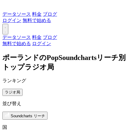
データソース
料金
ブログ
ログイン
無料で始める
データソース
料金
ブログ
無料で始める
ログイン
ポーランドのPopSoundchartsリーチ別
トップラジオ局
ランキング
ラジオ局
並び替え
Soundcharts リーチ
国