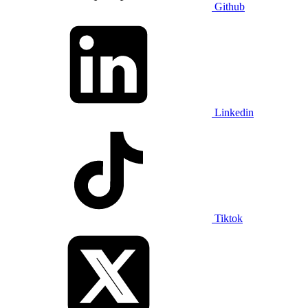
Github
Linkedin
Tiktok