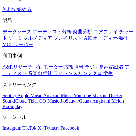
無料で始める
製品
データソース
アーティスト分析
楽曲分析
エアプレイ
チャー
ト
ソーシャルメディア
プレイリスト
API
オーディオ機能
MCP サーバー
利用事例
A&Rリサーチ
プロモーター
広報担当
ラジオ番組編成者
ア
ーティスト
音楽出版社
ライセンスとシンクロ
学生
ストリーミング
Spotify
Apple Music
Amazon Music
YouTube
Shazam
Deezer
SoundCloud
Tidal
QQ Music
JioSaavn/Gaana
Anghami
Melon
Boomplay
ソーシャル
Instagram
TikTok
X (Twitter)
Facebook