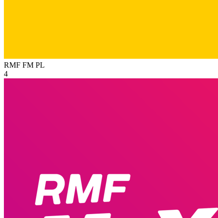
RMF FM
PL
4