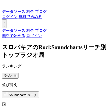
データソース
料金
ブログ
ログイン
無料で始める
データソース
料金
ブログ
無料で始める
ログイン
スロバキアのRockSoundchartsリーチ別
トップラジオ局
ランキング
ラジオ局
並び替え
Soundcharts リーチ
国