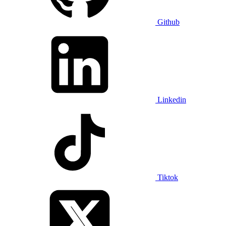
Github
Linkedin
Tiktok