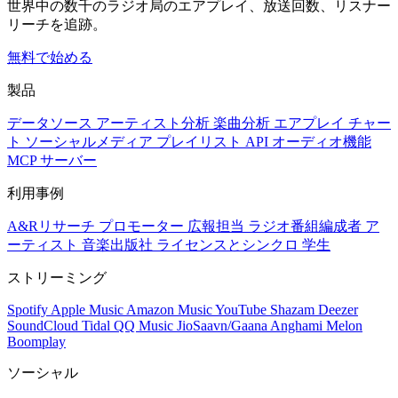
世界中の数千のラジオ局のエアプレイ、放送回数、リスナー
リーチを追跡。
無料で始める
製品
データソース
アーティスト分析
楽曲分析
エアプレイ
チャー
ト
ソーシャルメディア
プレイリスト
API
オーディオ機能
MCP サーバー
利用事例
A&Rリサーチ
プロモーター
広報担当
ラジオ番組編成者
ア
ーティスト
音楽出版社
ライセンスとシンクロ
学生
ストリーミング
Spotify
Apple Music
Amazon Music
YouTube
Shazam
Deezer
SoundCloud
Tidal
QQ Music
JioSaavn/Gaana
Anghami
Melon
Boomplay
ソーシャル