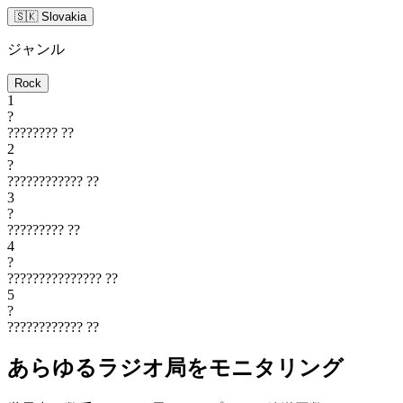
🇸🇰 Slovakia
ジャンル
Rock
1
?
????????
??
2
?
????????????
??
3
?
?????????
??
4
?
???????????????
??
5
?
????????????
??
あらゆるラジオ局をモニタリング