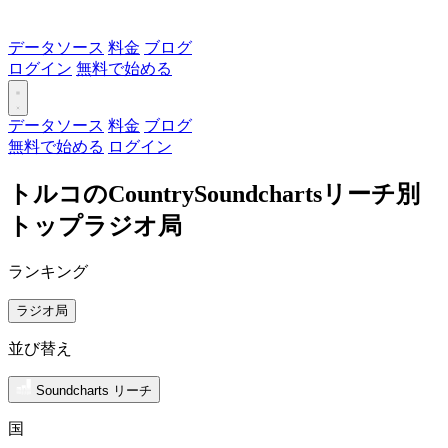
データソース
料金
ブログ
ログイン
無料で始める
データソース
料金
ブログ
無料で始める
ログイン
トルコのCountrySoundchartsリーチ別
トップラジオ局
ランキング
ラジオ局
並び替え
Soundcharts リーチ
国