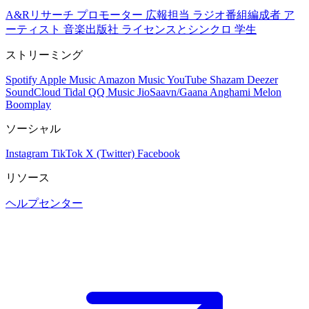
A&Rリサーチ
プロモーター
広報担当
ラジオ番組編成者
ア
ーティスト
音楽出版社
ライセンスとシンクロ
学生
ストリーミング
Spotify
Apple Music
Amazon Music
YouTube
Shazam
Deezer
SoundCloud
Tidal
QQ Music
JioSaavn/Gaana
Anghami
Melon
Boomplay
ソーシャル
Instagram
TikTok
X (Twitter)
Facebook
リソース
ヘルプセンター