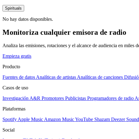
Spirituals
No hay datos disponibles.
Monitoriza cualquier emisora de radio
Analiza las emisiones, rotaciones y el alcance de audiencia en miles 
Empieza gratis
Producto
Fuentes de datos
Analíticas de artistas
Analíticas de canciones
Difusió
Casos de uso
Investigación A&R
Promotores
Publicistas
Programadores de radio
Ar
Plataformas
Spotify
Apple Music
Amazon Music
YouTube
Shazam
Deezer
Sound
Social