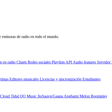
de emisoras de radio en todo el mundo.
n en radio
Charts
Redes sociales
Playlists
API
Audio features
Servido
tistas
Editores musicales
Licencias y sincronización
Estudiantes
Cloud
Tidal
QQ Music
JioSaavn/Gaana
Anghami
Melon
Boomplay