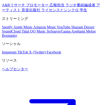
A&Rリサーチ
プロモーター
広報担当
ラジオ番組編成者
ア
ーティスト
音楽出版社
ライセンスとシンクロ
学生
ストリーミング
Spotify
Apple Music
Amazon Music
YouTube
Shazam
Deezer
SoundCloud
Tidal
QQ Music
JioSaavn/Gaana
Anghami
Melon
Boomplay
ソーシャル
Instagram
TikTok
X (Twitter)
Facebook
リソース
ヘルプセンター