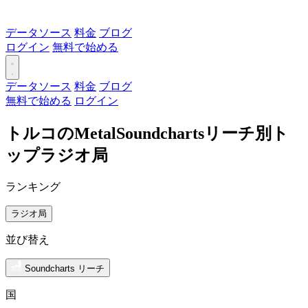
データソース
料金
ブログ
ログイン
無料で始める
データソース
料金
ブログ
無料で始める
ログイン
トルコのMetalSoundchartsリーチ別ト
ップラジオ局
ランキング
ラジオ局
並び替え
Soundcharts リーチ
国