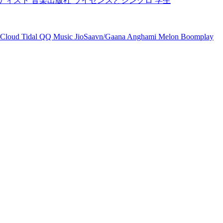
ティスト
音楽出版社
ライセンスとシンクロ
学生
Cloud
Tidal
QQ Music
JioSaavn/Gaana
Anghami
Melon
Boomplay