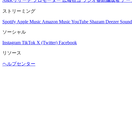
A&Rリサーチ
プロモーター
広報担当
ラジオ番組編成者
アー
ストリーミング
Spotify
Apple Music
Amazon Music
YouTube
Shazam
Deezer
Sound
ソーシャル
Instagram
TikTok
X (Twitter)
Facebook
リソース
ヘルプセンター