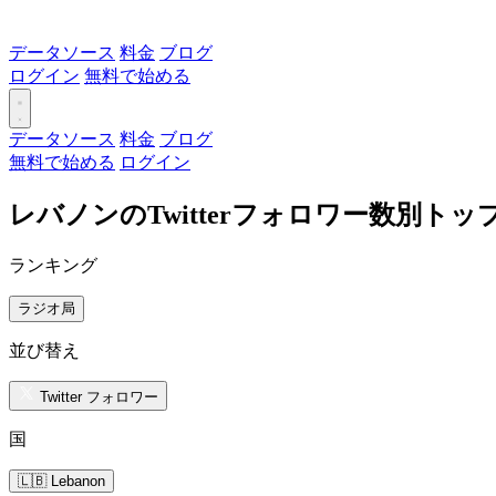
データソース
料金
ブログ
ログイン
無料で始める
データソース
料金
ブログ
無料で始める
ログイン
レバノンのTwitterフォロワー数別ト
ランキング
ラジオ局
並び替え
Twitter フォロワー
国
🇱🇧 Lebanon