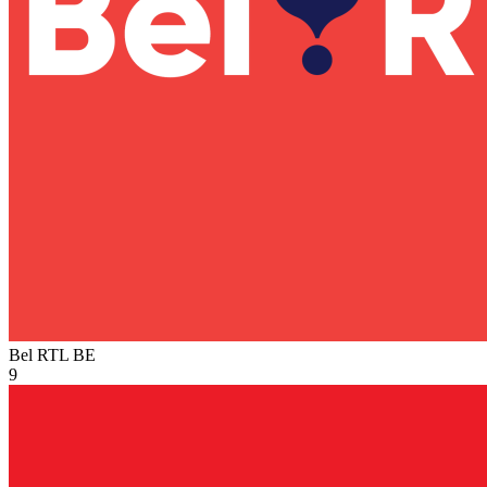
Bel RTL
BE
9