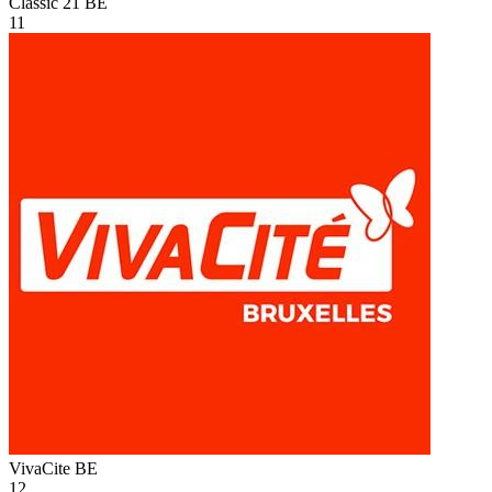
Classic 21
BE
11
VivaCite
BE
12