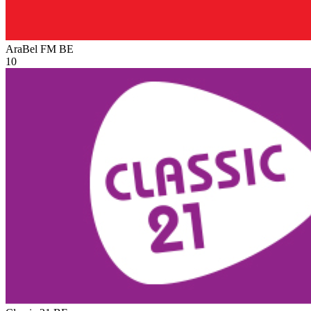
AraBel FM
BE
10