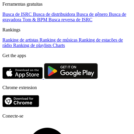
Ferramentas gratuitas
Busca de ISRC
Busca de distribuidora
Busca de gênero
Busca de
gravadora
Tom & BPM
Busca reversa de ISRC
Rankings
Ranking de artistas
Ranking de músicas
Ranking de estações de
rádio
Ranking de playlists
Charts
Get the apps
Chrome extension
Conecte-se