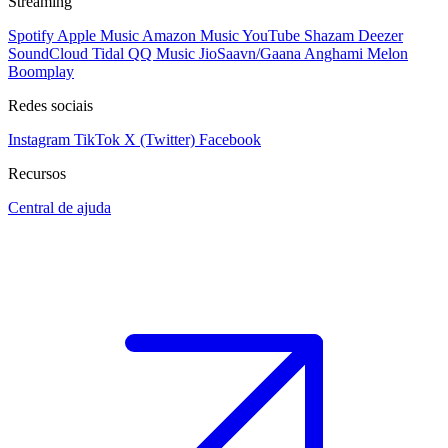
Streaming
Spotify
Apple Music
Amazon Music
YouTube
Shazam
Deezer
SoundCloud
Tidal
QQ Music
JioSaavn/Gaana
Anghami
Melon
Boomplay
Redes sociais
Instagram
TikTok
X (Twitter)
Facebook
Recursos
Central de ajuda