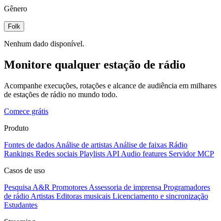
Gênero
Folk
Nenhum dado disponível.
Monitore qualquer estação de rádio
Acompanhe execuções, rotações e alcance de audiência em milhares
de estações de rádio no mundo todo.
Comece grátis
Produto
Fontes de dados
Análise de artistas
Análise de faixas
Rádio
Rankings
Redes sociais
Playlists
API
Audio features
Servidor MCP
Casos de uso
Pesquisa A&R
Promotores
Assessoria de imprensa
Programadores
de rádio
Artistas
Editoras musicais
Licenciamento e sincronização
Estudantes