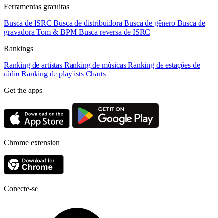
Ferramentas gratuitas
Busca de ISRC
Busca de distribuidora
Busca de gênero
Busca de
gravadora
Tom & BPM
Busca reversa de ISRC
Rankings
Ranking de artistas
Ranking de músicas
Ranking de estações de
rádio
Ranking de playlists
Charts
Get the apps
Chrome extension
Conecte-se