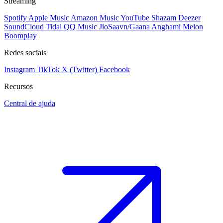
Streaming
Spotify
Apple Music
Amazon Music
YouTube
Shazam
Deezer
SoundCloud
Tidal
QQ Music
JioSaavn/Gaana
Anghami
Melon
Boomplay
Redes sociais
Instagram
TikTok
X (Twitter)
Facebook
Recursos
Central de ajuda