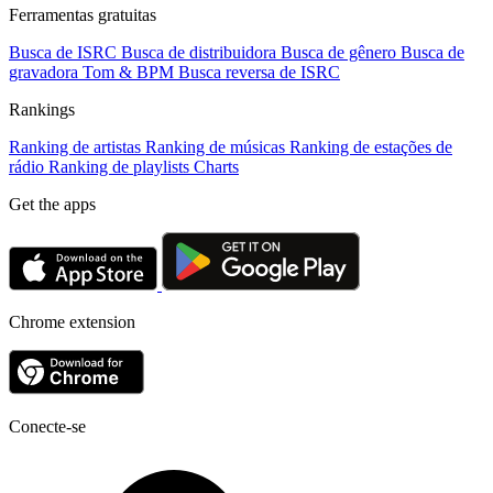
Ferramentas gratuitas
Busca de ISRC
Busca de distribuidora
Busca de gênero
Busca de
gravadora
Tom & BPM
Busca reversa de ISRC
Rankings
Ranking de artistas
Ranking de músicas
Ranking de estações de
rádio
Ranking de playlists
Charts
Get the apps
Chrome extension
Conecte-se