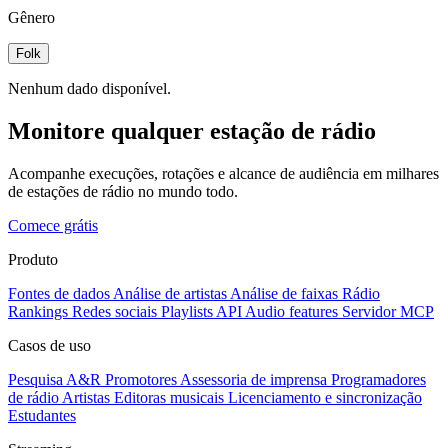
Gênero
Folk
Nenhum dado disponível.
Monitore qualquer estação de rádio
Acompanhe execuções, rotações e alcance de audiência em milhares
de estações de rádio no mundo todo.
Comece grátis
Produto
Fontes de dados
Análise de artistas
Análise de faixas
Rádio
Rankings
Redes sociais
Playlists
API
Audio features
Servidor MCP
Casos de uso
Pesquisa A&R
Promotores
Assessoria de imprensa
Programadores
de rádio
Artistas
Editoras musicais
Licenciamento e sincronização
Estudantes