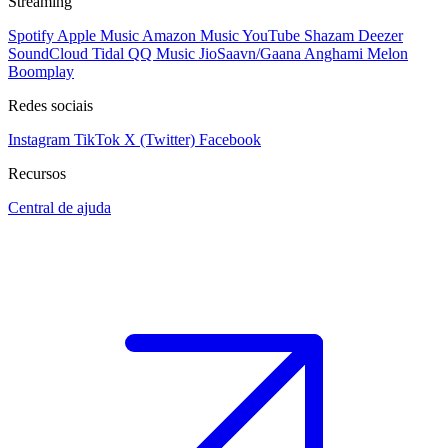
Streaming
Spotify
Apple Music
Amazon Music
YouTube
Shazam
Deezer
SoundCloud
Tidal
QQ Music
JioSaavn/Gaana
Anghami
Melon
Boomplay
Redes sociais
Instagram
TikTok
X (Twitter)
Facebook
Recursos
Central de ajuda