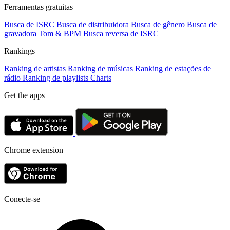
Ferramentas gratuitas
Busca de ISRC
Busca de distribuidora
Busca de gênero
Busca de
gravadora
Tom & BPM
Busca reversa de ISRC
Rankings
Ranking de artistas
Ranking de músicas
Ranking de estações de
rádio
Ranking de playlists
Charts
Get the apps
Chrome extension
Conecte-se