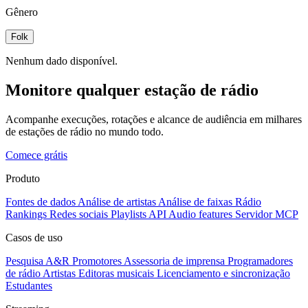
Gênero
Folk
Nenhum dado disponível.
Monitore qualquer estação de rádio
Acompanhe execuções, rotações e alcance de audiência em milhares
de estações de rádio no mundo todo.
Comece grátis
Produto
Fontes de dados
Análise de artistas
Análise de faixas
Rádio
Rankings
Redes sociais
Playlists
API
Audio features
Servidor MCP
Casos de uso
Pesquisa A&R
Promotores
Assessoria de imprensa
Programadores
de rádio
Artistas
Editoras musicais
Licenciamento e sincronização
Estudantes