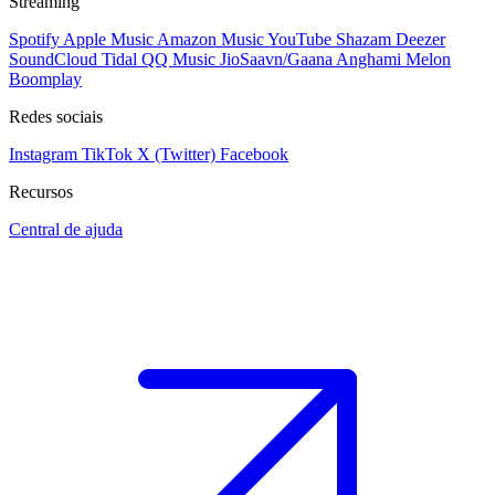
Streaming
Spotify
Apple Music
Amazon Music
YouTube
Shazam
Deezer
SoundCloud
Tidal
QQ Music
JioSaavn/Gaana
Anghami
Melon
Boomplay
Redes sociais
Instagram
TikTok
X (Twitter)
Facebook
Recursos
Central de ajuda