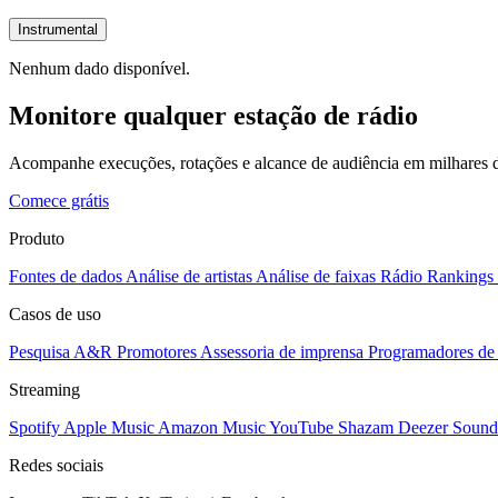
Instrumental
Nenhum dado disponível.
Monitore qualquer estação de rádio
Acompanhe execuções, rotações e alcance de audiência em milhares d
Comece grátis
Produto
Fontes de dados
Análise de artistas
Análise de faixas
Rádio
Rankings
Casos de uso
Pesquisa A&R
Promotores
Assessoria de imprensa
Programadores de 
Streaming
Spotify
Apple Music
Amazon Music
YouTube
Shazam
Deezer
Sound
Redes sociais