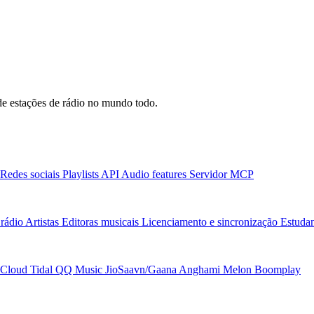
e estações de rádio no mundo todo.
Redes sociais
Playlists
API
Audio features
Servidor MCP
rádio
Artistas
Editoras musicais
Licenciamento e sincronização
Estudan
Cloud
Tidal
QQ Music
JioSaavn/Gaana
Anghami
Melon
Boomplay