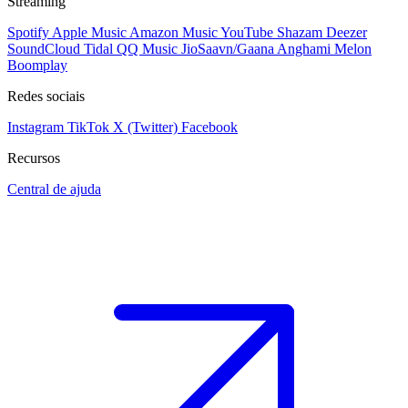
Streaming
Spotify
Apple Music
Amazon Music
YouTube
Shazam
Deezer
SoundCloud
Tidal
QQ Music
JioSaavn/Gaana
Anghami
Melon
Boomplay
Redes sociais
Instagram
TikTok
X (Twitter)
Facebook
Recursos
Central de ajuda