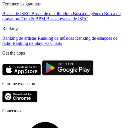
Ferramentas gratuitas
Busca de ISRC
Busca de distribuidora
Busca de gênero
Busca de
gravadora
Tom & BPM
Busca reversa de ISRC
Rankings
Ranking de artistas
Ranking de músicas
Ranking de estações de
rádio
Ranking de playlists
Charts
Get the apps
Chrome extension
Conecte-se