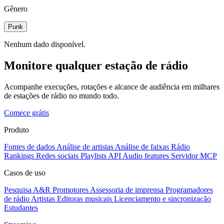
Gênero
Punk
Nenhum dado disponível.
Monitore qualquer estação de rádio
Acompanhe execuções, rotações e alcance de audiência em milhares
de estações de rádio no mundo todo.
Comece grátis
Produto
Fontes de dados
Análise de artistas
Análise de faixas
Rádio
Rankings
Redes sociais
Playlists
API
Audio features
Servidor MCP
Casos de uso
Pesquisa A&R
Promotores
Assessoria de imprensa
Programadores
de rádio
Artistas
Editoras musicais
Licenciamento e sincronização
Estudantes