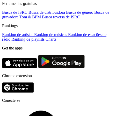
Ferramentas gratuitas
Busca de ISRC
Busca de distribuidora
Busca de gênero
Busca de
gravadora
Tom & BPM
Busca reversa de ISRC
Rankings
Ranking de artistas
Ranking de músicas
Ranking de estações de
rádio
Ranking de playlists
Charts
Get the apps
Chrome extension
Conecte-se