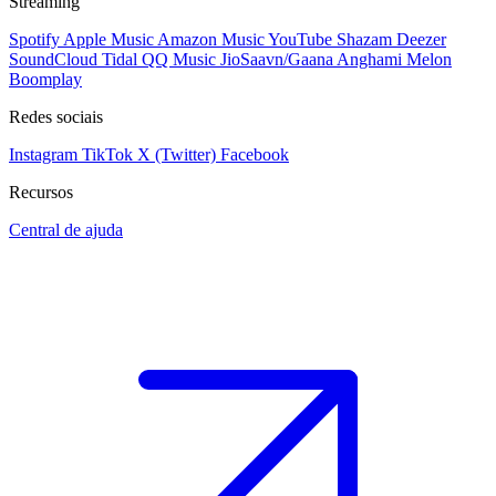
Streaming
Spotify
Apple Music
Amazon Music
YouTube
Shazam
Deezer
SoundCloud
Tidal
QQ Music
JioSaavn/Gaana
Anghami
Melon
Boomplay
Redes sociais
Instagram
TikTok
X (Twitter)
Facebook
Recursos
Central de ajuda