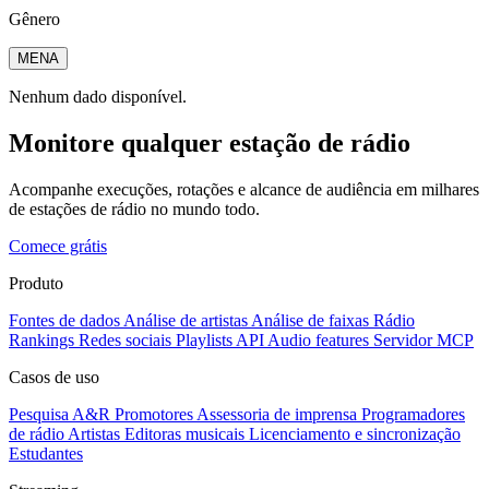
Gênero
MENA
Nenhum dado disponível.
Monitore qualquer estação de rádio
Acompanhe execuções, rotações e alcance de audiência em milhares
de estações de rádio no mundo todo.
Comece grátis
Produto
Fontes de dados
Análise de artistas
Análise de faixas
Rádio
Rankings
Redes sociais
Playlists
API
Audio features
Servidor MCP
Casos de uso
Pesquisa A&R
Promotores
Assessoria de imprensa
Programadores
de rádio
Artistas
Editoras musicais
Licenciamento e sincronização
Estudantes