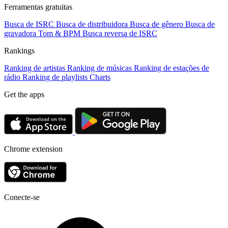
Ferramentas gratuitas
Busca de ISRC
Busca de distribuidora
Busca de gênero
Busca de
gravadora
Tom & BPM
Busca reversa de ISRC
Rankings
Ranking de artistas
Ranking de músicas
Ranking de estações de
rádio
Ranking de playlists
Charts
Get the apps
Chrome extension
Conecte-se