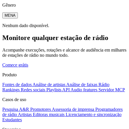
Gênero
MENA
Nenhum dado disponível.
Monitore qualquer estação de rádio
Acompanhe execuções, rotações e alcance de audiência em milhares
de estações de rádio no mundo todo.
Comece grátis
Produto
Fontes de dados
Análise de artistas
Análise de faixas
Rádio
Rankings
Redes sociais
Playlists
API
Audio features
Servidor MCP
Casos de uso
Pesquisa A&R
Promotores
Assessoria de imprensa
Programadores
de rádio
Artistas
Editoras musicais
Licenciamento e sincronização
Estudantes