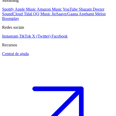
Streaming
Spotify
Apple Music
Amazon Music
YouTube
Shazam
Deezer
SoundCloud
Tidal
QQ Music
JioSaavn/Gaana
Anghami
Melon
Boomplay
Redes sociais
Instagram
TikTok
X (Twitter)
Facebook
Recursos
Central de ajuda