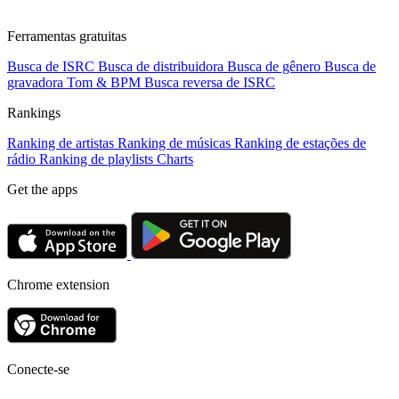
Ferramentas gratuitas
Busca de ISRC
Busca de distribuidora
Busca de gênero
Busca de
gravadora
Tom & BPM
Busca reversa de ISRC
Rankings
Ranking de artistas
Ranking de músicas
Ranking de estações de
rádio
Ranking de playlists
Charts
Get the apps
Chrome extension
Conecte-se