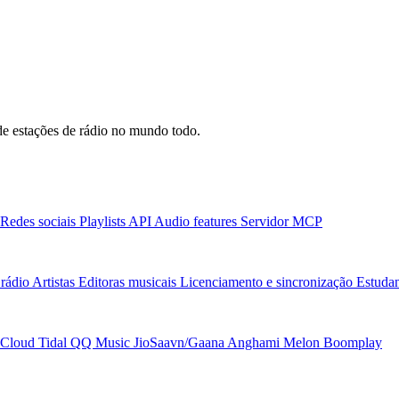
e estações de rádio no mundo todo.
Redes sociais
Playlists
API
Audio features
Servidor MCP
rádio
Artistas
Editoras musicais
Licenciamento e sincronização
Estudan
Cloud
Tidal
QQ Music
JioSaavn/Gaana
Anghami
Melon
Boomplay