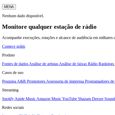
MENA
Nenhum dado disponível.
Monitore qualquer estação de rádio
Acompanhe execuções, rotações e alcance de audiência em milhares d
Comece grátis
Produto
Fontes de dados
Análise de artistas
Análise de faixas
Rádio
Rankings
Casos de uso
Pesquisa A&R
Promotores
Assessoria de imprensa
Programadores de 
Streaming
Spotify
Apple Music
Amazon Music
YouTube
Shazam
Deezer
Sound
Redes sociais