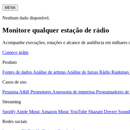
MENA
Nenhum dado disponível.
Monitore qualquer estação de rádio
Acompanhe execuções, rotações e alcance de audiência em milhares d
Comece grátis
Produto
Fontes de dados
Análise de artistas
Análise de faixas
Rádio
Rankings
Casos de uso
Pesquisa A&R
Promotores
Assessoria de imprensa
Programadores de 
Streaming
Spotify
Apple Music
Amazon Music
YouTube
Shazam
Deezer
Sound
Redes sociais