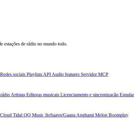
e estações de rádio no mundo todo.
Redes sociais
Playlists
API
Audio features
Servidor MCP
rádio
Artistas
Editoras musicais
Licenciamento e sincronização
Estudan
Cloud
Tidal
QQ Music
JioSaavn/Gaana
Anghami
Melon
Boomplay