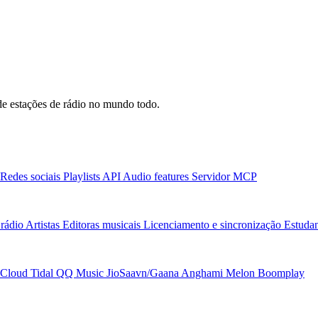
e estações de rádio no mundo todo.
Redes sociais
Playlists
API
Audio features
Servidor MCP
rádio
Artistas
Editoras musicais
Licenciamento e sincronização
Estudan
Cloud
Tidal
QQ Music
JioSaavn/Gaana
Anghami
Melon
Boomplay