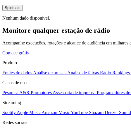
Spirituals
Nenhum dado disponível.
Monitore qualquer estação de rádio
Acompanhe execuções, rotações e alcance de audiência em milhares d
Comece grátis
Produto
Fontes de dados
Análise de artistas
Análise de faixas
Rádio
Rankings
Casos de uso
Pesquisa A&R
Promotores
Assessoria de imprensa
Programadores de 
Streaming
Spotify
Apple Music
Amazon Music
YouTube
Shazam
Deezer
Sound
Redes sociais