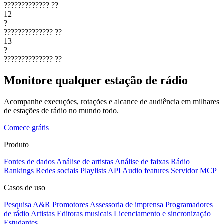
?????????????
??
12
?
??????????????
??
13
?
??????????????
??
Monitore qualquer estação de rádio
Acompanhe execuções, rotações e alcance de audiência em milhares
de estações de rádio no mundo todo.
Comece grátis
Produto
Fontes de dados
Análise de artistas
Análise de faixas
Rádio
Rankings
Redes sociais
Playlists
API
Audio features
Servidor MCP
Casos de uso
Pesquisa A&R
Promotores
Assessoria de imprensa
Programadores
de rádio
Artistas
Editoras musicais
Licenciamento e sincronização
Estudantes