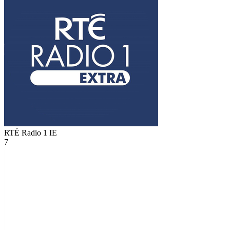
RTÉ Radio 1
IE
7