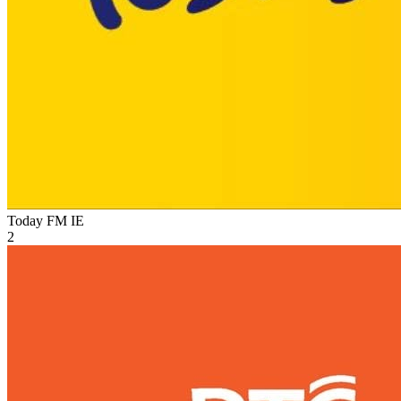
Today FM
IE
2