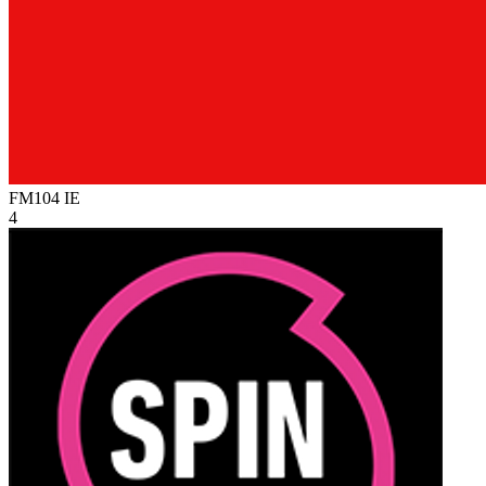
FM104
IE
4