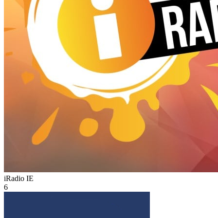
iRadio
IE
6