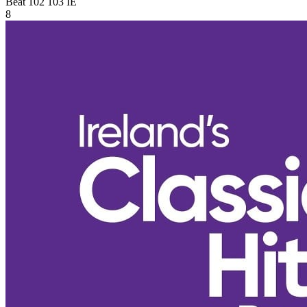
Beat 102 103
IE
8