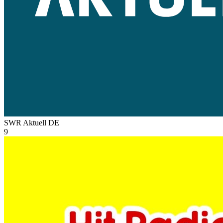
SWR Aktuell
DE
9