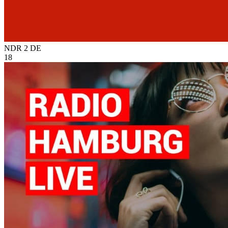
NDR 2
DE
18