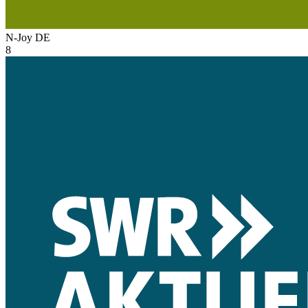
N-Joy
DE
8