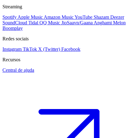
Streaming
Spotify
Apple Music
Amazon Music
YouTube
Shazam
Deezer
SoundCloud
Tidal
QQ Music
JioSaavn/Gaana
Anghami
Melon
Boomplay
Redes sociais
Instagram
TikTok
X (Twitter)
Facebook
Recursos
Central de ajuda