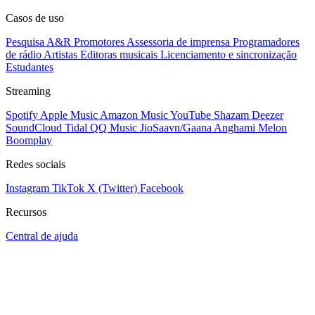
Casos de uso
Pesquisa A&R
Promotores
Assessoria de imprensa
Programadores
de rádio
Artistas
Editoras musicais
Licenciamento e sincronização
Estudantes
Streaming
Spotify
Apple Music
Amazon Music
YouTube
Shazam
Deezer
SoundCloud
Tidal
QQ Music
JioSaavn/Gaana
Anghami
Melon
Boomplay
Redes sociais
Instagram
TikTok
X (Twitter)
Facebook
Recursos
Central de ajuda