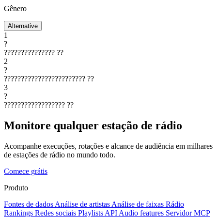
Gênero
Alternative
1
?
???????????????
??
2
?
????????????????????????
??
3
?
??????????????????
??
Monitore qualquer estação de rádio
Acompanhe execuções, rotações e alcance de audiência em milhares
de estações de rádio no mundo todo.
Comece grátis
Produto
Fontes de dados
Análise de artistas
Análise de faixas
Rádio
Rankings
Redes sociais
Playlists
API
Audio features
Servidor MCP