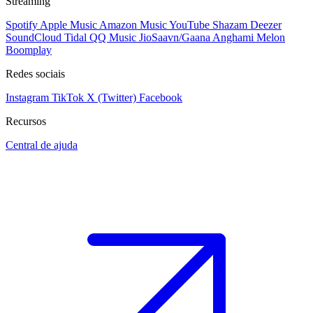
Streaming
Spotify
Apple Music
Amazon Music
YouTube
Shazam
Deezer
SoundCloud
Tidal
QQ Music
JioSaavn/Gaana
Anghami
Melon
Boomplay
Redes sociais
Instagram
TikTok
X (Twitter)
Facebook
Recursos
Central de ajuda