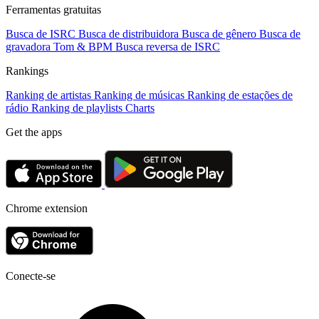
Ferramentas gratuitas
Busca de ISRC
Busca de distribuidora
Busca de gênero
Busca de
gravadora
Tom & BPM
Busca reversa de ISRC
Rankings
Ranking de artistas
Ranking de músicas
Ranking de estações de
rádio
Ranking de playlists
Charts
Get the apps
Chrome extension
Conecte-se