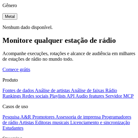
Gênero
Metal
Nenhum dado disponível.
Monitore qualquer estação de rádio
Acompanhe execuções, rotações e alcance de audiência em milhares
de estações de rádio no mundo todo.
Comece grátis
Produto
Fontes de dados
Análise de artistas
Análise de faixas
Rádio
Rankings
Redes sociais
Playlists
API
Audio features
Servidor MCP
Casos de uso
Pesquisa A&R
Promotores
Assessoria de imprensa
Programadores
de rádio
Artistas
Editoras musicais
Licenciamento e sincronização
Estudantes