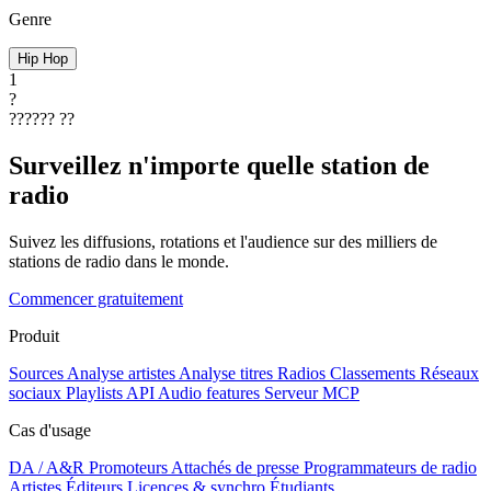
Genre
Hip Hop
1
?
??????
??
Surveillez n'importe quelle station de
radio
Suivez les diffusions, rotations et l'audience sur des milliers de
stations de radio dans le monde.
Commencer gratuitement
Produit
Sources
Analyse artistes
Analyse titres
Radios
Classements
Réseaux
sociaux
Playlists
API
Audio features
Serveur MCP
Cas d'usage
DA / A&R
Promoteurs
Attachés de presse
Programmateurs de radio
Artistes
Éditeurs
Licences & synchro
Étudiants