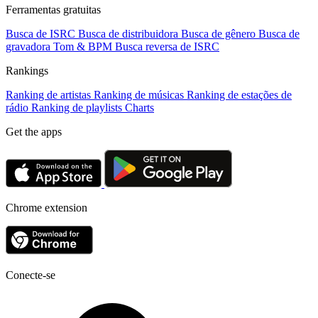
Ferramentas gratuitas
Busca de ISRC
Busca de distribuidora
Busca de gênero
Busca de
gravadora
Tom & BPM
Busca reversa de ISRC
Rankings
Ranking de artistas
Ranking de músicas
Ranking de estações de
rádio
Ranking de playlists
Charts
Get the apps
Chrome extension
Conecte-se