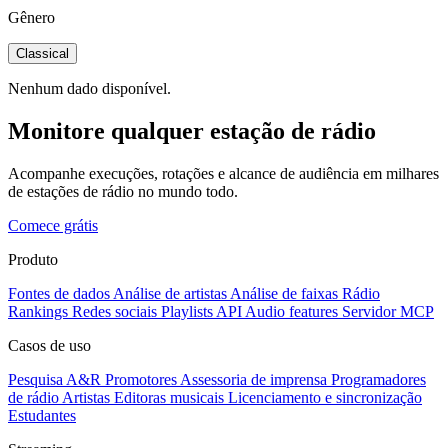
Gênero
Classical
Nenhum dado disponível.
Monitore qualquer estação de rádio
Acompanhe execuções, rotações e alcance de audiência em milhares
de estações de rádio no mundo todo.
Comece grátis
Produto
Fontes de dados
Análise de artistas
Análise de faixas
Rádio
Rankings
Redes sociais
Playlists
API
Audio features
Servidor MCP
Casos de uso
Pesquisa A&R
Promotores
Assessoria de imprensa
Programadores
de rádio
Artistas
Editoras musicais
Licenciamento e sincronização
Estudantes