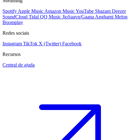
Streaming
Spotify
Apple Music
Amazon Music
YouTube
Shazam
Deezer
SoundCloud
Tidal
QQ Music
JioSaavn/Gaana
Anghami
Melon
Boomplay
Redes sociais
Instagram
TikTok
X (Twitter)
Facebook
Recursos
Central de ajuda