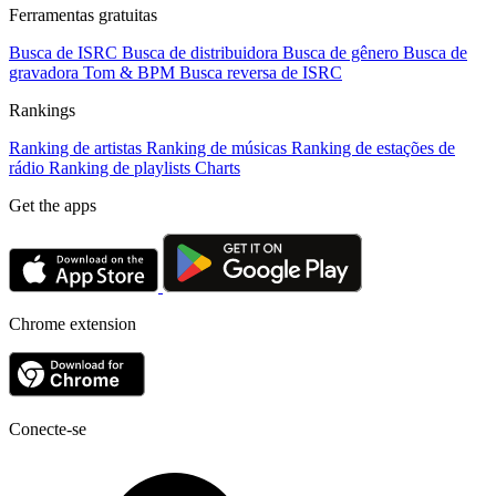
Ferramentas gratuitas
Busca de ISRC
Busca de distribuidora
Busca de gênero
Busca de
gravadora
Tom & BPM
Busca reversa de ISRC
Rankings
Ranking de artistas
Ranking de músicas
Ranking de estações de
rádio
Ranking de playlists
Charts
Get the apps
Chrome extension
Conecte-se