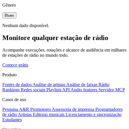
Gênero
Blues
Nenhum dado disponível.
Monitore qualquer estação de rádio
Acompanhe execuções, rotações e alcance de audiência em milhares
de estações de rádio no mundo todo.
Comece grátis
Produto
Fontes de dados
Análise de artistas
Análise de faixas
Rádio
Rankings
Redes sociais
Playlists
API
Audio features
Servidor MCP
Casos de uso
Pesquisa A&R
Promotores
Assessoria de imprensa
Programadores
de rádio
Artistas
Editoras musicais
Licenciamento e sincronização
Estudantes