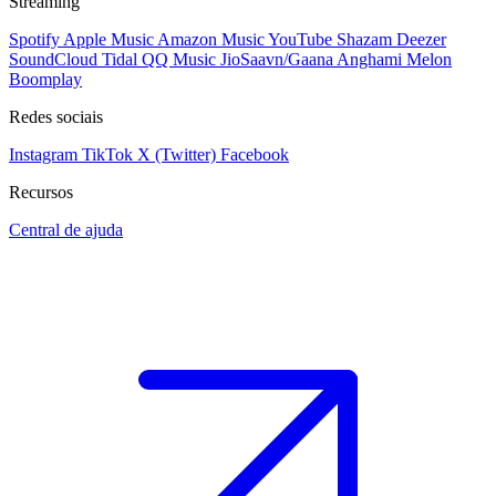
Streaming
Spotify
Apple Music
Amazon Music
YouTube
Shazam
Deezer
SoundCloud
Tidal
QQ Music
JioSaavn/Gaana
Anghami
Melon
Boomplay
Redes sociais
Instagram
TikTok
X (Twitter)
Facebook
Recursos
Central de ajuda