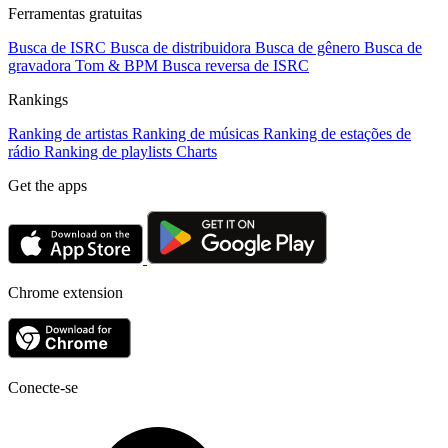
Ferramentas gratuitas
Busca de ISRC
Busca de distribuidora
Busca de gênero
Busca de
gravadora
Tom & BPM
Busca reversa de ISRC
Rankings
Ranking de artistas
Ranking de músicas
Ranking de estações de
rádio
Ranking de playlists
Charts
Get the apps
Chrome extension
Conecte-se