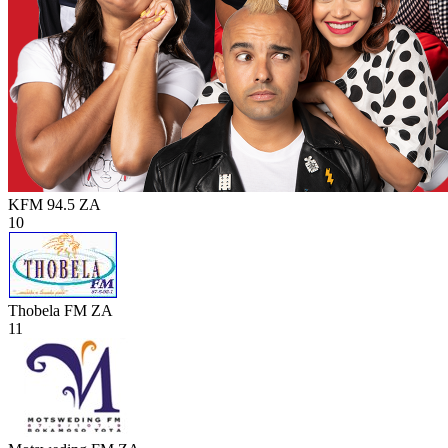
KFM 94.5
ZA
10
Thobela FM
ZA
11