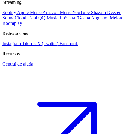
Streaming
Spotify
Apple Music
Amazon Music
YouTube
Shazam
Deezer
SoundCloud
Tidal
QQ Music
JioSaavn/Gaana
Anghami
Melon
Boomplay
Redes sociais
Instagram
TikTok
X (Twitter)
Facebook
Recursos
Central de ajuda