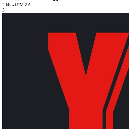
Ukhozi FM
ZA
3