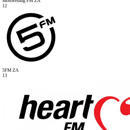
Motsweding FM
ZA
12
5FM
ZA
13