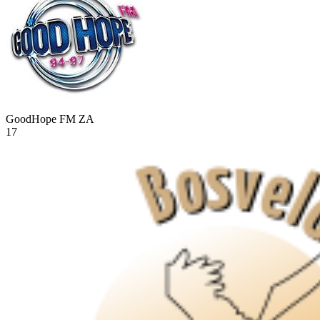
GoodHope FM
ZA
17