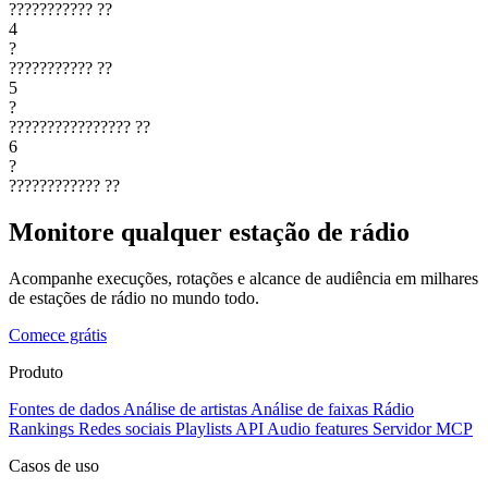
???????????
??
4
?
???????????
??
5
?
????????????????
??
6
?
????????????
??
Monitore qualquer estação de rádio
Acompanhe execuções, rotações e alcance de audiência em milhares
de estações de rádio no mundo todo.
Comece grátis
Produto
Fontes de dados
Análise de artistas
Análise de faixas
Rádio
Rankings
Redes sociais
Playlists
API
Audio features
Servidor MCP
Casos de uso